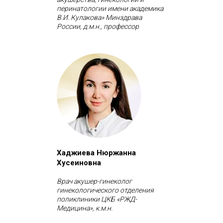
перинатологии имени академика
В.И. Кулакова» Минздрава
России, д.м.н., профессор
Хаджиева Нюржанна
Хусеиновна
Врач акушер-гинеколог
гинекологического отделения
поликлиники ЦКБ «РЖД-
Медицина», к.м.н.