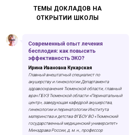
ТЕМЫ ДОКЛАДОВ НА
ОТКРЫТИИ ШКОЛЫ
Современный опыт лечения
бесплодия: как повысить
эффективность ЭКО?
Ирина Ивановна Кукарская
Главный внештатный специалист по
акушерству и гинекологии Департамента
здравоохранения Тюменской области, главный
врач ГБУЗ Тюменской области «Перинатальный
центр», заведующая кафедрой акушерства,
ПОЧЕМУ НАДО БЫТЬ?
гинекологии и перинатологии Института
материнства и детства ФГБОУ ВО «Тюменский
20
первоклассных спикеров
государственный медицинский университет»
4
семинара,
4
круглых стола,
3
мастер-класса
Минздрава России, д. м. н., профессор