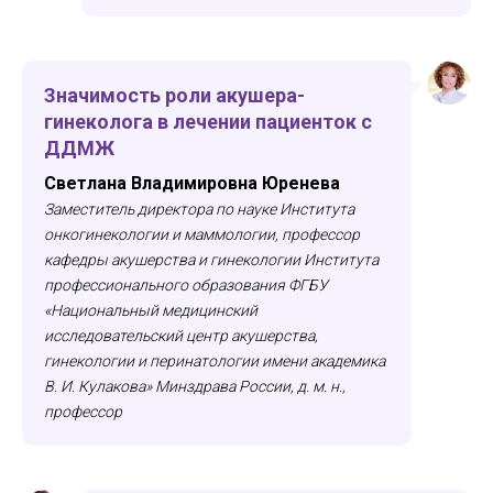
Более 40
докладов
Практики в разных областях
Ответы на все вопросы по темам
Значимость роли акушера-
симпозиумов
гинеколога в лечении пациенток с
ДДМЖ
РАЗБЕРЕМ ТАКИЕ ТЕМЫ, КАК:
Светлана Владимировна Юренева
Заместитель директора по науке Института
«Современное акушерство: научные
онкогинекологии и маммологии, профессор
подходы и практические алгоритмы.
кафедры акушерства и гинекологии Института
Презентация клинических рекомендаций»
профессионального образования ФГБУ
«Национальный медицинский
«Новые технологии в диагностике и
исследовательский центр акушерства,
лечении гинекологических заболеваний
гинекологии и перинатологии имени академика
и осложнений беременности»
В. И. Кулакова» Минздрава России, д. м. н.,
«Проблемы репродуктивного здоровья
профессор
женщины: от А до Я. Подходы к терапии на
основе клинических рекомендаций»