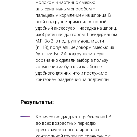
молоком и частично смесью
альтернативным способом –
пальцевым кормлением из шприца. В
этой подгруппе применялся новый
удобный аксессуар – насадка на шприц,
изобретенная доктором Шнейдерманом
М.Г. Во 2-ю подгруппу вошли дети
(n=18), получавшие докорм смесью из
бутылки. Во 2-й подгруппе матери
осознанно сделали выбор в пользу
кормления из бутылки как более
удобного для них, что и послужило
критерием разделения на подгруппы.
Результаты:
Количество диад мать-ребенок на ГВ
во всех возрастных периодах
предсказуемо превалировало в
контрольной группе по сравнению с