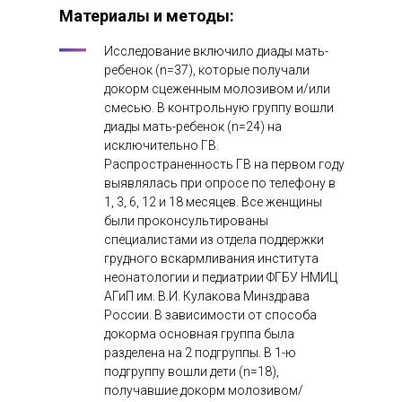
Материалы и методы:
Исследование включило диады мать-
ребенок (n=37), которые получали
докорм сцеженным молозивом и/или
смесью. В контрольную группу вошли
диады мать-ребенок (n=24) на
исключительно ГВ.
Распространенность ГВ на первом году
выявлялась при опросе по телефону в
1, 3, 6, 12 и 18 месяцев. Все женщины
были проконсультированы
специалистами из отдела поддержки
грудного вскармливания института
неонатологии и педиатрии ФГБУ НМИЦ
АГиП им. В.И. Кулакова Минздрава
России. В зависимости от способа
докорма основная группа была
разделена на 2 подгруппы. В 1-ю
подгруппу вошли дети (n=18),
получавшие докорм молозивом/