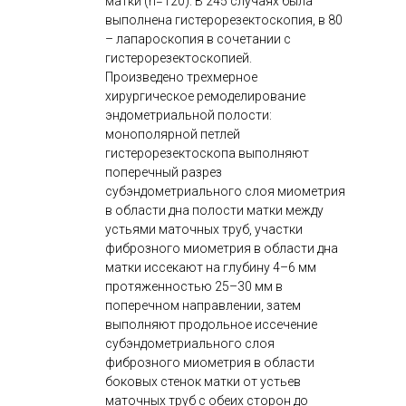
матки (n=120). В 245 случаях была
выполнена гистерорезектоскопия, в 80
– лапароскопия в сочетании с
гистерорезектоскопией.
Произведено трехмерное
хирургическое ремоделирование
эндометриальной полости:
монополярной петлей
гистерорезектоскопа выполняют
поперечный разрез
субэндометриального слоя миометрия
в области дна полости матки между
устьями маточных труб, участки
фиброзного миометрия в области дна
матки иссекают на глубину 4–6 мм
протяженностью 25–30 мм в
поперечном направлении, затем
выполняют продольное иссечение
субэндометриального слоя
фиброзного миометрия в области
боковых стенок матки от устьев
маточных труб с обеих сторон до