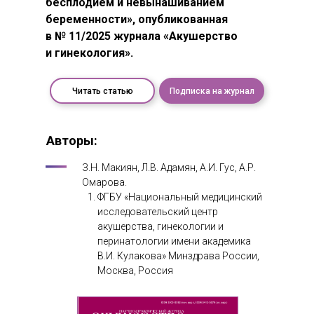
бесплодием и невынашиванием
беременности», опубликованная
в № 11/2025 журнала «Акушерство
и гинекология».
Читать статью
Подписка на журнал
Авторы:
З.Н. Макиян, Л.В. Адамян, А.И. Гус, А.Р.
Омарова.
ФГБУ «Национальный медицинский
исследовательский центр
акушерства, гинекологии и
перинатологии имени академика
В.И. Кулакова» Минздрава России,
Москва, Россия