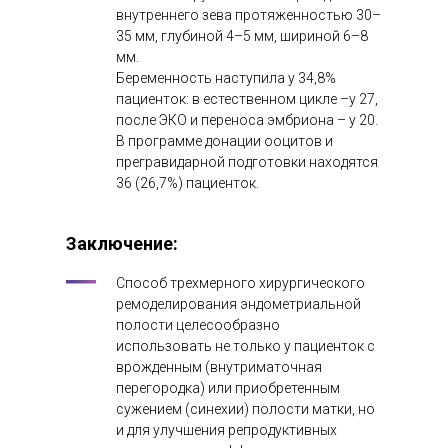
внутреннего зева протяженностью 30–
35 мм, глубиной 4–5 мм, шириной 6–8
мм.
Беременность наступила у 34,8%
пациенток: в естественном цикле –у 27,
после ЭКО и переноса эмбриона – у 20.
В программе донации ооцитов и
прегравидарной подготовки находятся
36 (26,7%) пациенток.
Заключение
:
Способ трехмерного хирургического
ремоделирования эндометриальной
полости целесообразно
использовать не только у пациенток с
врожденным (внутриматочная
перегородка) или приобретенным
сужением (синехии) полости матки, но
и для улучшения репродуктивных