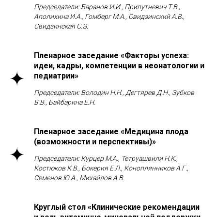
Председатели: Баранов И.И., Припутневич Т.В.,
эхографический конгресс «Ультразвуковая
Аполихина И.А., Гомберг М.А., Свидзинский А.В.,
диагностика в акушерстве, гинекологии
Свидзинская С.Э.
и перинатологии — сложные вопросы и пути
их решения»
Пленарное заседание «Факторы успеха:
26 сентября
идеи, кадры, компетенции в неонатологии и
II Национальная премия им. В. И. Кулакова
педиатрии»
«Навстречу жизни»
Председатели: Володин Н.Н., Дегтярев Д.Н., Зубков
В.В., Байбарина Е.Н.
Ждем вас среди участников
Пленарное заседание «Медицина плода
форума!
(возможности и перспективы)»
Председатели: Курцер М.А., Тетруашвили Н.К.,
Костюков К.В., Бокерия Е.Л., Коноплянников А.Г.,
Семенов Ю.А., Михайлов А.В.
Все новости
Круглый стол «Клинические рекомендации