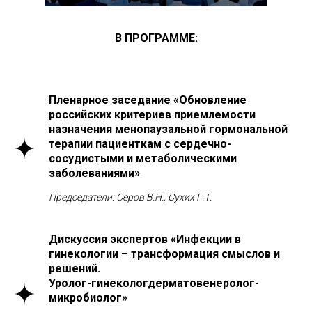
В ПРОГРАММЕ:
Пленарное заседание «Обновление
российских критериев приемлемости
назначения менопаузальной гормональной
24–25 сентября
терапии пациенткам с сердечно-
VI Национальный конгресс «Лабораторные
сосудистыми и метаболическими
технологии в репродуктивной медицине
заболеваниями»
и неонатологии: от науки к практике»
Председатели: Серов В.Н., Сухих Г.Т.
25 сентября
XXV Научно-практическая конференция
Дискуссия экспертов «Инфекции в
«Невынашивание беременности: социальная
гинекологии – трансформация смыслов и
проблема, медицинские решения»
решений.
Уролог-гинекологдерматовенеролог-
24–26 сентября
микробиолог»
Национальный научно-образовательный