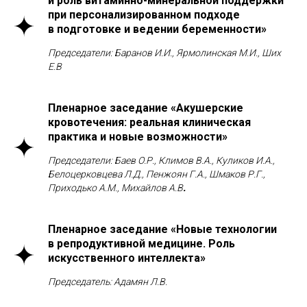
и роль витаминно-минеральной поддержки
при персонализированном подходе
в подготовке и ведении беременности»
Председатели: Баранов И.И., Ярмолинская М.И., Ших
Е.В
Пленарное заседание «Акушерские
кровотечения: реальная клиническая
практика и новые возможности»
Председатели: Баев О.Р., Климов В.А., Куликов И.А.,
Белоцерковцева Л.Д., Пенжоян Г.А., Шмаков Р.Г.,
Приходько А.М., Михайлов А.В
.
Пленарное заседание «Новые технологии
в репродуктивной медицине. Роль
искусственного интеллекта»
Председатель: Адамян Л.В.