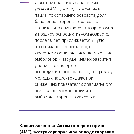
Даже при сравнимых значениях
уровня АМГ у молодых женщин и
пациенток старшего возраста, доля
бластоцист хорошего качества
значительно снижается с возрастом, а
в позднем репродуктивном возрасте,
после 40 лет, приближается к нулю,
что связано, скорее всего, с
качеством ооцитов, анеуплоидностью
эмбрионов и нарушением их развития
у пациенток позднего
репродуктивного возраста; тогда как у
молодых пациенток даже при
сниженных показателях овариального
резерва возможно получить
эмбрионы хорошего качества.
Ключевые слова: Антимюллеров гормон
(АМГ), экстракорпоральное оплодотворение