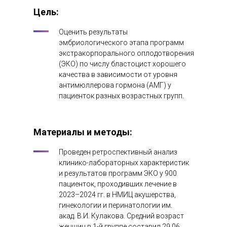
Цель:
Оценить результаты
эмбриологического этапа программ
экстракорпорального оплодотворения
(ЭКО) по числу бластоцист хорошего
качества в зависимости от уровня
антимюллерова гормона (АМГ) у
пациенток разных возрастных групп.
Материалы и методы:
Проведен ретроспективный анализ
клинико-лабораторных характеристик
и результатов программ ЭКО у 900
пациенток, проходивших лечение в
2023–2024 гг. в НМИЦ акушерства,
гинекологии и перинатологии им.
акад. В.И. Кулакова. Средний возраст
женщин в 1-й группе составил 29,06