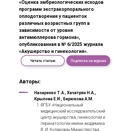
«Оценка эмбриологических исходов
программ экстракорпорального
оплодотворения у пациенток
различных возрастных групп в
зависимости от уровня
антимюллерова гормона»,
опубликованная в № 6/2025 журнала
«Акушерство и гинекология».
Читать статью
Подписка на журнал
Авторы:
Назаренко Т.А., Хачатрян Н.А.,
Крылова Е.И., Бирюкова А.М.
ФГБУ «Национальный
медицинский исследовательский
центр акушерства, гинекологии и
перинатологии имени академика
В. И. Кулакова» Министерства