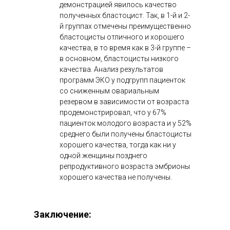
демонстрацией явилось качество
полученных бластоцист. Так, в 1-й и 2-
й группах отмечены преимущественно
бластоцисты отличного и хорошего
качества, в то время как в 3-й группе –
в основном, бластоцисты низкого
качества. Анализ результатов
программ ЭКО у подгрупп пациенток
со сниженным овариальным
резервом в зависимости от возраста
продемонстрировал, что у 67%
пациенток молодого возраста и у 52%
среднего были получены бластоцисты
хорошего качества, тогда как ни у
одной женщины позднего
репродуктивного возраста эмбрионы
хорошего качества не получены.
Заключение
: