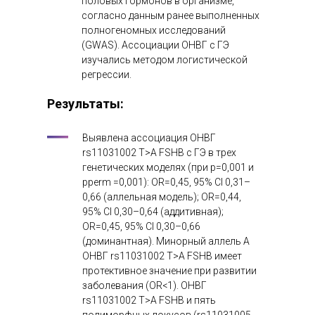
половых гормонов в организме,
согласно данным ранее выполненных
полногеномных исследований
(GWAS). Ассоциации ОНВГ с ГЭ
изучались методом логистической
регрессии.
Результаты:
Выявлена ассоциация ОНВГ
rs11031002 T>A FSHB с ГЭ в трех
генетических моделях (при р=0,001 и
рperm =0,001): OR=0,45, 95% СI 0,31–
0,66 (аллельная модель); OR=0,44,
95% СI 0,30–0,64 (аддитивная);
OR=0,45, 95% СI 0,30–0,66
(доминантная). Минорный аллель А
ОНВГ rs11031002 T>A FSHB имеет
протективное значение при развитии
заболевания (OR<1). ОНВГ
rs11031002 T>A FSHB и пять