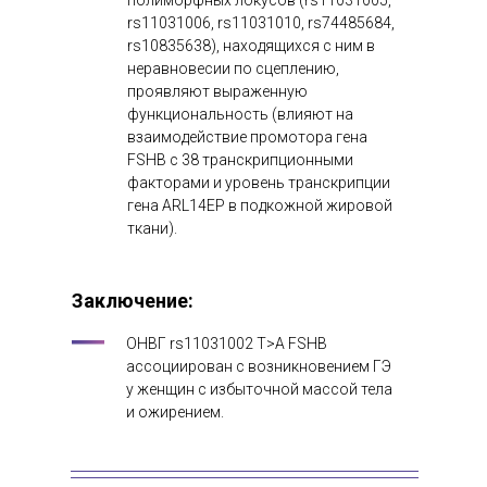
полиморфных локусов (rs11031005,
rs11031006, rs11031010, rs74485684,
rs10835638), находящихся с ним в
неравновесии по сцеплению,
проявляют выраженную
функциональность (влияют на
взаимодействие промотора гена
FSHB с 38 транскрипционными
факторами и уровень транскрипции
гена ARL14EP в подкожной жировой
ткани).
Заключение
:
ОНВГ rs11031002 T>A FSHB
ассоциирован с возникновением ГЭ
у женщин с избыточной массой тела
и ожирением.