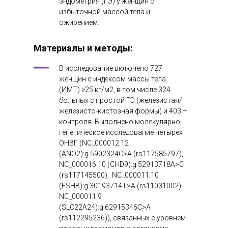
эндометрия (ГЭ) у женщин с
избыточной массой тела и
ожирением.
Материалы и методы:
В исследование включено 727
женщин с индексом массы тела
(ИМТ) ≥25 кг/м2, в том числе 324
больных с простой ГЭ (железистая/
железисто-кистозная формы) и 403 –
контроля. Выполнено молекулярно-
генетическое исследование четырех
ОНВГ (NC_000012.12
(ANO2):g.5902324C>A (rs117585797),
NC_000016.10 (CHD9):g.52913718A>C
(rs117145500), NC_000011.10
(FSHB):g.30193714T>A (rs11031002),
NC_000011.9
(SLC22A24):g.62915346C>A
(rs112295236)), связанных с уровнем