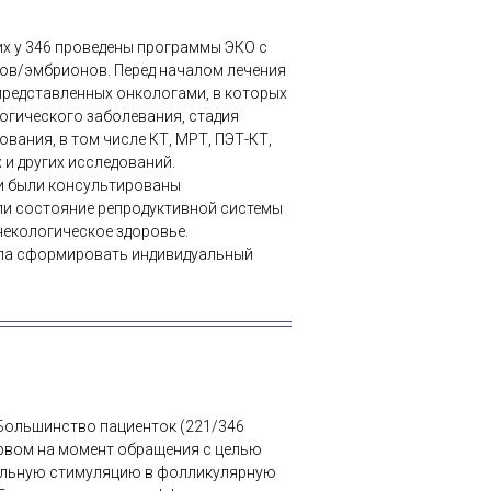
их у 346 проведены программы ЭКО с
ов/эмбрионов. Перед началом лечения
представленных онкологами, в которых
огического заболевания, стадия
вания, в том числе КТ, МРТ, ПЭТ-КТ,
и других исследований.
и были консультированы
и состояние репродуктивной системы
некологическое здоровье.
ла сформировать индивидуальный
 Большинство пациенток (221/346
ервом на момент обращения с целью
иальную стимуляцию в фолликулярную