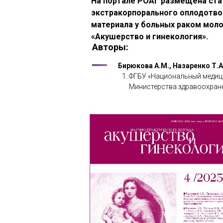
На портале РОАГ размещена ста
экстракорпорального оплодотво
материала у больных раком моло
«Акушерство и гинекология».
Авторы:
Бирюкова А.М., Назаренко Т.А.
ФГБУ «Национальный медици
Министерства здравоохране