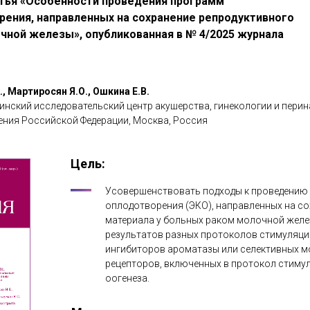
тья «Особенности проведения программ
рения, направленных на сохранение репродуктивного
чной железы», опубликованная в № 4/2025 журнала
, Мартиросян Я.О., Ошкина Е.В.
нский исследовательский центр акушерства, гинекологии и перин
ния Российской Федерации, Москва, Россия
Цель:
Усовершенствовать подходы к проведению
оплодотворения (ЭКО), направленных на с
материала у больных раком молочной желе
результатов разных протоколов стимуляци
ингибиторов ароматазы или селективных 
рецепторов, включенных в протокол стиму
оогенеза.