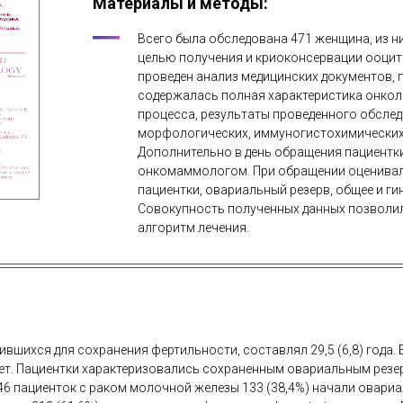
Материалы и методы:
Всего была обследована 471 женщина, из н
целью получения и криоконсервации ооцит
проведен анализ медицинских документов, 
содержалась полная характеристика онкол
процесса, результаты проведенного обследо
морфологических, иммуногистохимических 
Дополнительно в день обращения пациентк
онкомаммологом. При обращении оценивал
пациентки, овариальный резерв, общее и ги
Совокупность полученных данных позволи
алгоритм лечения.
ившихся для сохранения фертильности, составлял 29,5 (6,8) года.
5 лет. Пациентки характеризовались сохраненным овариальным рез
46 пациенток с раком молочной железы 133 (38,4%) начали овар