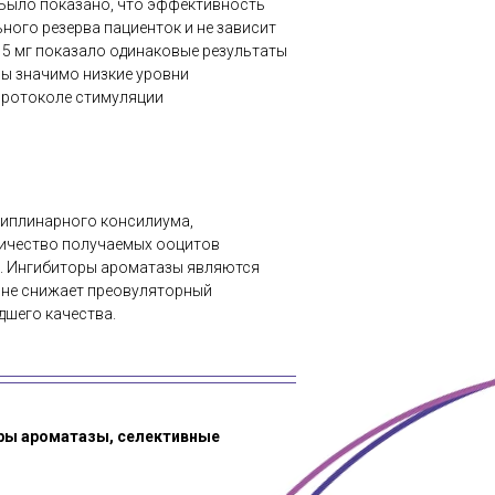
. Было показано, что эффективность
ного резерва пациенток и не зависит
и 5 мг показало одинаковые результаты
ны значимо низкие уровни
протоколе стимуляции
циплинарного консилиума,
личество получаемых ооцитов
в. Ингибиторы ароматазы являются
а не снижает преовуляторный
дшего качества.
оры ароматазы, селективные