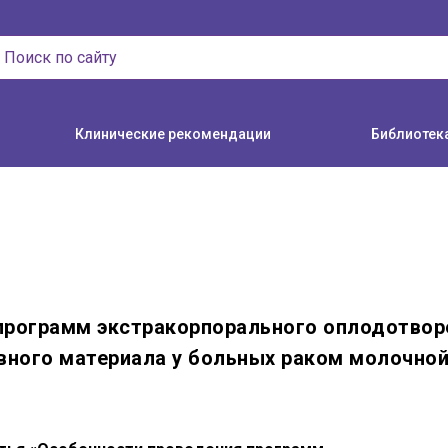
Клинические рекомендации
Библиотек
программ экстракорпорального оплодотвор
ивного материала у больных раком молочно