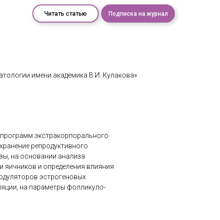
Читать статью
Подписка на журнал
атологии имени академика В.И. Кулакова»
 программ экстракорпорального
охранение репродуктивного
зы, на основании анализа
и яичников и определения влияния
модуляторов эстрогеновых
ляции, на параметры фолликуло-