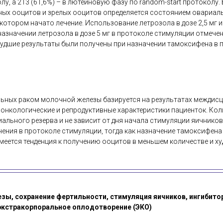
у, а 213 (61,6%) – в лютеиновую фазу по random-start протоколу
ных ооцитов и зрелых ооцитов определяется состоянием овариаль
 котором начато лечение. Использование летрозола в дозе 2,5 мг 
назначении летрозола в дозе 5 мг в протоколе стимуляции отмече
Худшие результаты были получены при назначении тамоксифена в 
льных раком молочной железы базируется на результатах междис
онкологические и репродуктивные характеристики пациенток. Ко
ального резерва и не зависит от дня начала стимуляции яичнико
ения в протоколе стимуляции, тогда как назначение тамоксифен
меется тенденция к получению ооцитов в меньшем количестве и ху
зы, сохранение фертильности, стимуляция яичников, ингибит
экстракорпоральное оплодотворение (ЭКО)