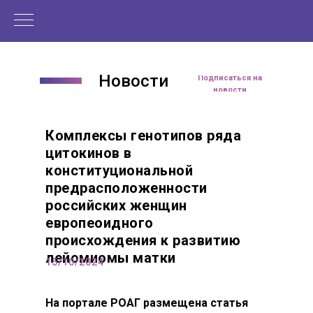
Новости
Читать статью
Подписаться на
новости
Комплексы генотипов ряда
цитокинов в
конституциональной
предрасположенности
российских женщин
европеоидного
происхождения к развитию
лейомиомы матки
15/10/2024
На портале РОАГ размещена статья