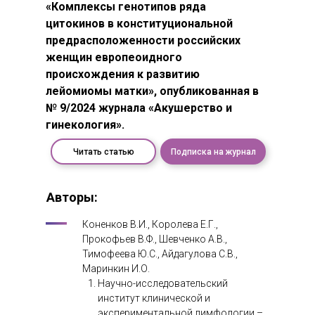
«Комплексы генотипов ряда
цитокинов в конституциональной
предрасположенности российских
женщин европеоидного
происхождения к развитию
лейомиомы матки», опубликованная в
№ 9/2024 журнала «Акушерство и
гинекология».
Читать статью
Подписка на журнал
Авторы:
Коненков В.И., Королева Е.Г.,
Прокофьев В.Ф., Шевченко А.В.,
Тимофеева Ю.С., Айдагулова С.В.,
Маринкин И.О.
Научно-исследовательский
институт клинической и
экспериментальной лимфологии –