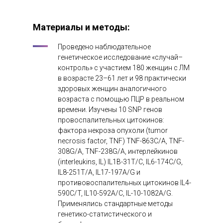
Материалы и методы:
Проведено наблюдательное
генетическое исследование «случай–
контроль» с участием 180 женщин с ЛМ
в возрасте 23–61 лет и 98 практически
здоровых женщин аналогичного
возраста c помощью ПЦР в реальном
времени. Изучены 10 SNP генов
провоспалительных цитокинов:
фактора некроза опухоли (tumor
necrosis factor, TNF) TNF-863C/A, TNF-
308G/A, TNF-238G/A, интерлейкинов
(interleukins, IL) IL1B-31T/C, IL6-174C/G,
IL8-251T/A, IL17-197A/G и
противовоспалительных цитокинов IL4-
590C/T, IL10-592A/C, IL-10-1082A/G.
Применялись стандартные методы
генетико-статистического и