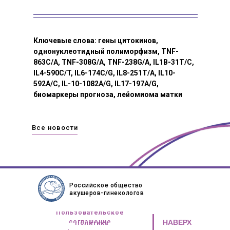
Ключевые слова: гены цитокинов,
однонуклеотидный полиморфизм, TNF-
863C/A, TNF-308G/A, TNF-238G/A, IL1B-31T/C,
IL4-590C/T, IL6-174C/G, IL8-251T/A, IL10-
592A/C, IL-10-1082A/G, IL17-197A/G,
биомаркеры прогноза, лейомиома матки
Все новости
Российское общество
акушеров-гинекологов
Пользовательское
соглашение
НАВЕРХ
Политика