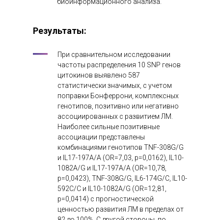
биоинформационного анализа.
Результаты:
При сравнительном исследовании
частоты распределения 10 SNP генов
цитокинов выявлено 587
статистически значимых, с учетом
поправки Бонферрони, комплексных
генотипов, позитивно или негативно
ассоциированных с развитием ЛМ.
Наиболее сильные позитивные
ассоциации представлены
комбинациями генотипов TNF-308G/G
и IL17-197A/A (OR=7,03, p=0,0162), IL10-
1082A/G и IL17-197A/A (OR=10,78,
p=0,0423), TNF-308G/G, IL6-174G/C, IL10-
592C/C и IL10-1082A/G (OR=12,81,
p=0,0414) с прогностической
ценностью развития ЛМ в пределах от
82 до 100%. С другой стороны, по