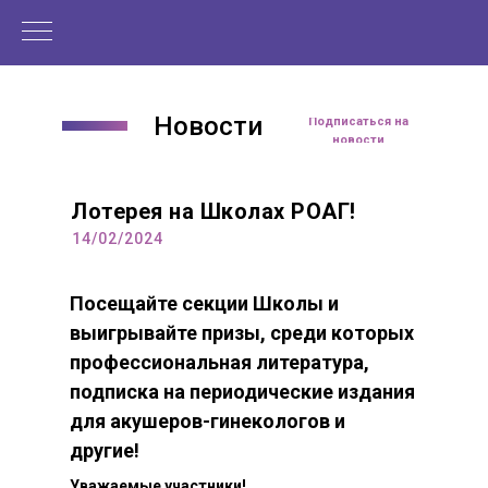
в очном формате не представилось
Покусаева Вита Николаевна
возможным, что, однако, не стало
Заведующая кафедрой акушерства и
преградой для масштабного
гинекологии с курсом пренатальной диагностики
профессионального общения
ФГБОУ ВО «Смоленский государственный
специалистов на интернет-платформе
медицинский университет» Минздрава России,
Новости
Med.Studio.
Подписаться на
д.м.н.
новости
Лотерея на Школах РОАГ!
14/02/2024
Посещайте секции Школы и
выигрывайте призы, среди которых
профессиональная литература,
подписка на периодические издания
для акушеров-гинекологов и
другие!
Уважаемые участники!