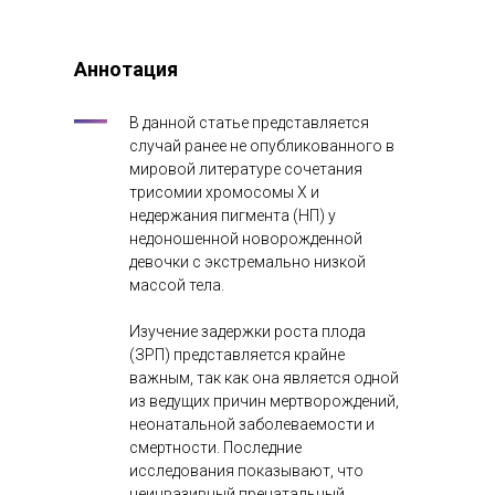
Аннотация
В данной статье представляется
случай ранее не опубликованного в
мировой литературе сочетания
трисомии хромосомы Х и
недержания пигмента (НП) у
недоношенной новорожденной
девочки с экстремально низкой
массой тела.
Изучение задержки роста плода
(ЗРП) представляется крайне
важным, так как она является одной
из ведущих причин мертворождений,
неонатальной заболеваемости и
смертности. Последние
исследования показывают, что
неинвазивный пренатальный