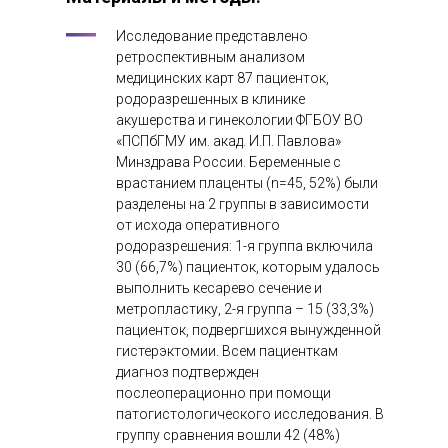
Исследование представлено
ретроспективным анализом
медицинских карт 87 пациенток,
родоразрешенных в клинике
акушерства и гинекологии ФГБОУ ВО
«ПСПбГМУ им. акад. И.П. Павлова»
Минздрава России. Беременные с
врастанием плаценты (n=45, 52%) были
разделены на 2 группы в зависимости
от исхода оперативного
родоразрешения: 1-я группа включила
30 (66,7%) пациенток, которым удалось
выполнить кесарево сечение и
метропластику, 2-я группа – 15 (33,3%)
пациенток, подвергшихся вынужденной
гистерэктомии. Всем пациенткам
диагноз подтвержден
послеоперационно при помощи
патогистологического исследования. В
группу сравнения вошли 42 (48%)