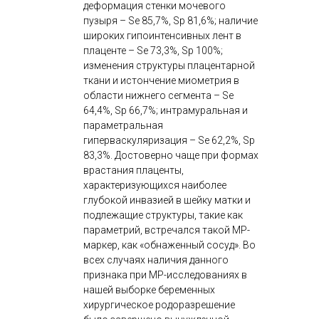
деформация стенки мочевого
пузыря – Se 85,7%, Sp 81,6%; наличие
широких гипоинтенсивных лент в
плаценте – Se 73,3%, Sp 100%;
изменения структуры плацентарной
ткани и истончение миометрия в
области нижнего сегмента – Se
64,4%, Sp 66,7%; интрамуральная и
параметральная
гиперваскуляризация – Se 62,2%, Sp
83,3%. Достоверно чаще при формах
врастания плаценты,
характеризующихся наиболее
глубокой инвазией в шейку матки и
подлежащие структуры, такие как
параметрий, встречался такой МР-
маркер, как «обнаженный сосуд». Во
всех случаях наличия данного
признака при МР-исследованиях в
нашей выборке беременных
хирургическое родоразрешение