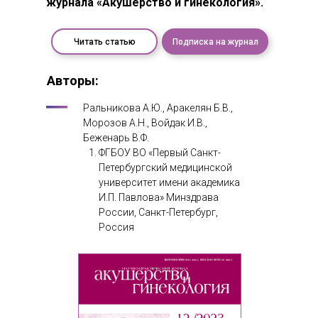
журнала «Акушерство и гинекология».
Читать статью
Подписка на журнал
Авторы:
Ральникова А.Ю., Аракелян Б.В.,
Морозов А.Н., Войдак И.В.,
Беженарь В.Ф.
ФГБОУ ВО «Первый Санкт-
Петербургский медицинской
университет имени академика
И.П. Павлова» Минздрава
России, Санкт-Петербург,
Россия