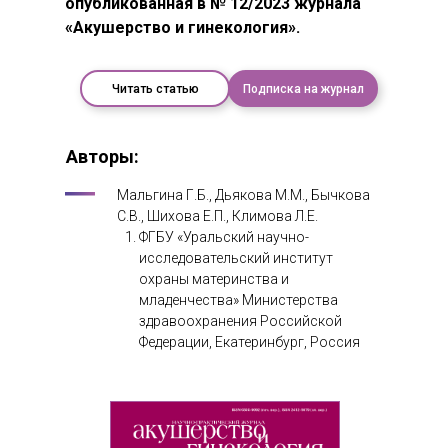
опубликованная в № 12/2023 журнала
«Акушерство и гинекология».
Читать статью
Подписка на журнал
Авторы:
Мальгина Г.Б., Дьякова М.М., Бычкова
С.В., Шихова Е.П., Климова Л.Е.
ФГБУ «Уральский научно-
исследовательский институт
охраны материнства и
младенчества» Министерства
здравоохранения Российской
Федерации, Екатеринбург, Россия