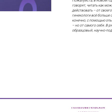
Пожалуйста, в новом год
говорят, читать как мож
действовать – от своег
гинекологи всё больше
конечно, с помощью опы
– но от самого себя. В 
образцовый, научно-по
Место проведения: Цифровое 
ул. Покровка, 47
Сх
Пользовательское