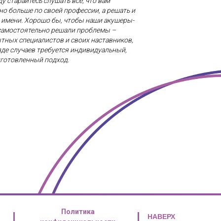
у старайтесь слушать всё, что вам
но больше по своей профессии, а решать и
о имени. Хорошо бы, чтобы наши акушеры-
 самостоятельно решали проблемы –
тных специалистов и своих наставников,
ряде случаев требуется индивидуальный,
дготовленный подход.
Деловое Пространство (ЦДП): Москва,
ема проезда
Политика
НАВЕРХ