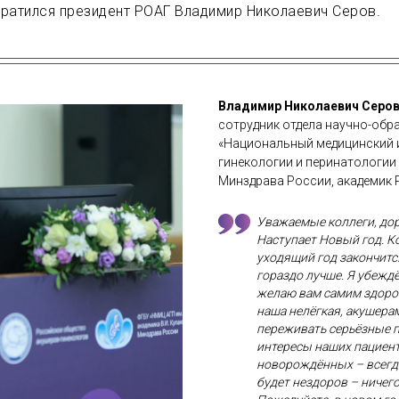
братился президент РОАГ Владимир Николаевич Серов.
Владимир Николаевич Серов
сотрудник отдела научно-об
«Национальный медицинский и
гинекологии и перинатологии 
Минздрава России, академик РА
Уважаемые коллеги, дор
Наступает Новый год. Ко
уходящий год закончитс
гораздо лучше. Я убеждён
желаю вам самим здоров
наша нелёгкая, акушера
переживать серьёзные п
интересы наших пациен
новорождённых – всегда
будет нездоров – ничего