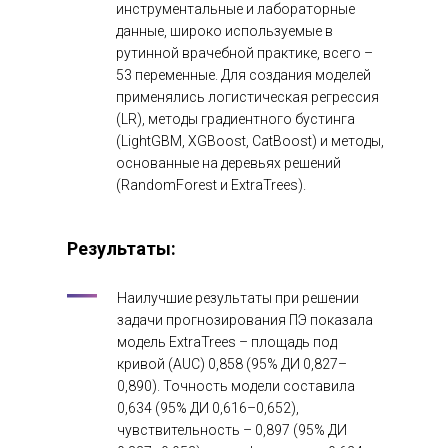
инструментальные и лабораторные
данные, широко используемые в
рутинной врачебной практике, всего –
53 переменные. Для создания моделей
применялись логистическая регрессия
(LR), методы градиентного бустинга
(LightGBM, XGBoost, CatBoost) и методы,
основанные на деревьях решений
(RandomForest и ExtraTrees).
Результаты:
Наилучшие результаты при решении
задачи прогнозирования ПЭ показала
модель ExtraTrees – площадь под
кривой (AUC) 0,858 (95% ДИ 0,827–
0,890). Точность модели составила
0,634 (95% ДИ 0,616–0,652),
чувствительность – 0,897 (95% ДИ