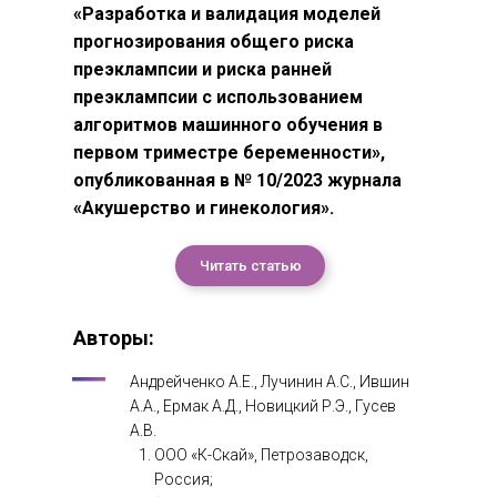
«Разработка и валидация моделей
прогнозирования общего риска
преэклампсии и риска ранней
преэклампсии с использованием
алгоритмов машинного обучения в
первом триместре беременности»,
опубликованная в № 10/2023 журнала
«Акушерство и гинекология».
Читать статью
Авторы:
Андрейченко А.Е., Лучинин А.С., Ившин
А.А., Ермак А.Д., Новицкий Р.Э., Гусев
А.В.
ООО «К-Скай», Петрозаводск,
Россия;