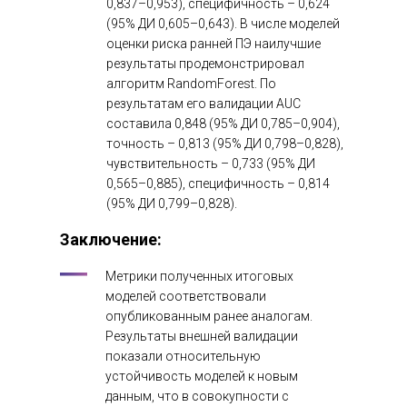
0,837–0,953), специфичность – 0,624
(95% ДИ 0,605–0,643). В числе моделей
оценки риска ранней ПЭ наилучшие
результаты продемонстрировал
алгоритм RandomForest. По
результатам его валидации AUC
составила 0,848 (95% ДИ 0,785–0,904),
точность – 0,813 (95% ДИ 0,798–0,828),
чувствительность – 0,733 (95% ДИ
0,565–0,885), специфичность – 0,814
(95% ДИ 0,799–0,828).
Заключение
:
Метрики полученных итоговых
моделей соответствовали
опубликованным ранее аналогам.
Результаты внешней валидации
показали относительную
устойчивость моделей к новым
данным, что в совокупности с