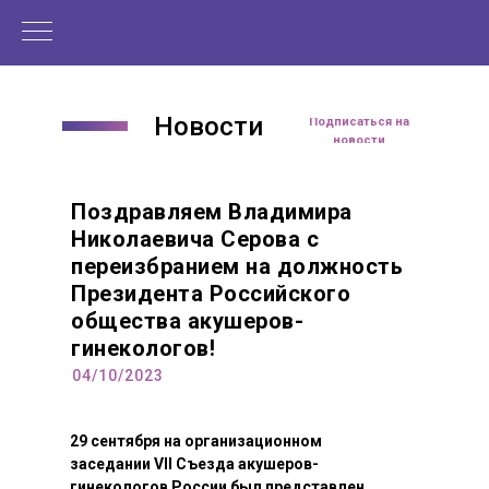
в очном формате не представилось
Покусаева Вита Николаевна
возможным, что, однако, не стало
Заведующая кафедрой акушерства и
преградой для масштабного
гинекологии с курсом пренатальной диагностики
профессионального общения
ФГБОУ ВО «Смоленский государственный
специалистов на интернет-платформе
медицинский университет» Минздрава России,
Новости
Med.Studio.
Подписаться на
д.м.н.
новости
Поздравляем Владимира
Николаевича Серова с
переизбранием на должность
Президента Российского
общества акушеров-
гинекологов!
04/10/2023
29 сентября на организационном
заседании VII Съезда акушеров-
гинекологов России был представлен