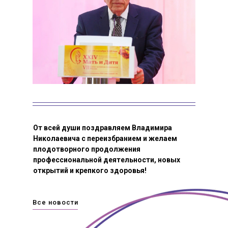
От всей души поздравляем Владимира
Основные работы В.Н. Серова
Николаевича с переизбранием и желаем
посвящены акушерским
плодотворного продолжения
кровотечениям, перитониту и сепсису,
профессиональной деятельности, новых
критическим состояниям и интенсивной
открытий и крепкого здоровья!
терапии в акушерстве и гинекологии,
проблемам гинекологической
Все новости
эндокринологии, организации
здравоохранения в области охраны