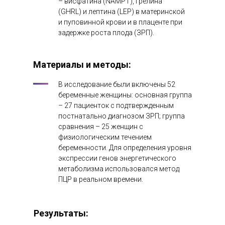
– висфатина (NAMPT), грелина
(GHRL) и лептина (LEP) в материнской
и пуповинной крови и в плаценте при
задержке роста плода (ЗРП).
Материалы и методы:
В исследование были включены 52
беременные женщины: основная группа
– 27 пациенток c подтвержденным
постнатально диагнозом ЗРП; группа
сравнения – 25 женщин с
физиологическим течением
беременности. Для определения уровня
экспрессии генов энергетического
метаболизма использовался метод
ПЦР в реальном времени.
Результаты: