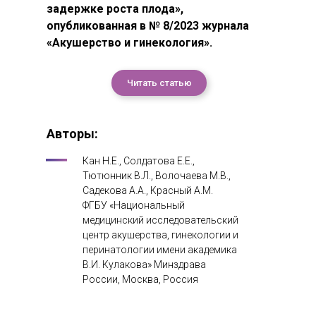
задержке роста плода»,
опубликованная в № 8/2023 журнала
«Акушерство и гинекология».
Читать статью
Авторы:
Кан Н.Е., Солдатова Е.Е.,
Тютюнник В.Л., Волочаева М.В.,
Садекова А.А., Красный А.М.
ФГБУ «Национальный
медицинский исследовательский
центр акушерства, гинекологии и
перинатологии имени академика
В.И. Кулакова» Минздрава
России, Москва, Россия