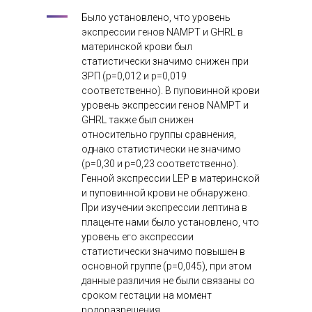
Было установлено, что уровень
экспрессии генов NAMPT и GHRL в
материнской крови был
статистически значимо снижен при
ЗРП (р=0,012 и р=0,019
соответственно). В пуповинной крови
уровень экспрессии генов NAMPT и
GHRL также был снижен
относительно группы сравнения,
однако статистически не значимо
(р=0,30 и р=0,23 соответственно).
Генной экспрессии LEP в материнской
и пуповинной крови не обнаружено.
При изучении экспрессии лептина в
плаценте нами было установлено, что
уровень его экспрессии
статистически значимо повышен в
основной группе (р=0,045), при этом
данные различия не были связаны со
сроком гестации на момент
родоразрешения.