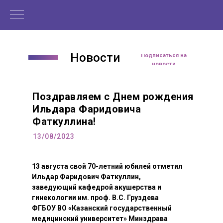
в очном формате не представилось
возможным, что, однако, не стало
преградой для масштабного
профессионального общения
специалистов на интернет-платформе
Новости
Med.Studio.
Подписаться на
новости
Поздравляем с Днем рождения
Ильдара Фаридовича
Фаткуллина!
13/08/2023
13 августа свой 70-летний юбилей отметил
Ильдар Фаридович Фаткуллин,
заведующий кафедрой акушерства и
гинекологии им. проф. В.С. Груздева
ФГБОУ ВО «Казанский государственный
медицинский университет» Минздрава