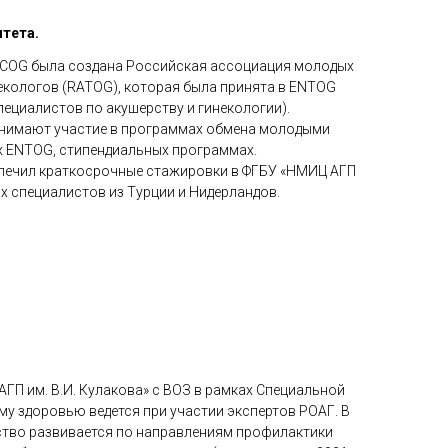
итета.
EBCOG была создана Российская ассоциация молодых
екологов (RATOG), которая была принята в ENTOG
ециалистов по акушерству и гинекологии).
нимают участие в программах обмена молодыми
х ENTOG, стипендиальных программах.
спечил краткосрочные стажировки в ФГБУ «НМИЦ АГП
ых специалистов из Турции и Нидерландов.
ГП им. В.И. Кулакова» с ВОЗ в рамках Специальной
у здоровью ведется при участии экспертов РОАГ. В
ство развивается по направлениям профилактики