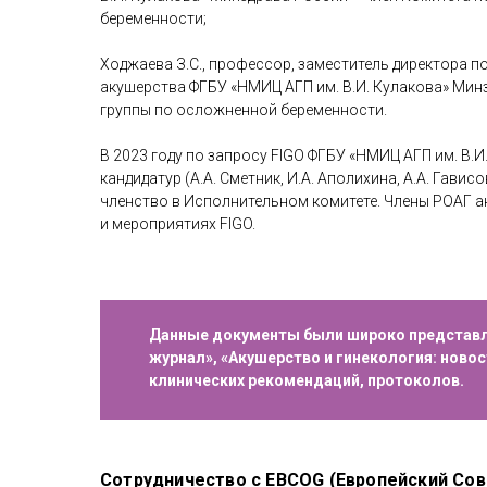
беременности;
Ходжаева З.С., профессор, заместитель директора п
акушерства ФГБУ «НМИЦ АГП им. В.И. Кулакова» Мин
группы по осложненной беременности.
В 2023 году по запросу FIGO ФГБУ «НМИЦ АГП им. В.И
кандидатур (А.А. Сметник, И.А. Аполихина, А.А. Гависов
членство в Исполнительном комитете. Члены РОАГ а
и мероприятиях FIGO.
Данные документы были широко представле
журнал», «Акушерство и гинекология: ново
клинических рекомендаций, протоколов.
Сотрудничество с EBCOG (Европейский Сов