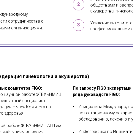
2
обществами и распро
акушерства, гинекол
еждународному
асти сотрудничества с
Усиление авторитет
3
ными организациями.
профессиональном 
дерация гинекологии и акушерства)
ых комитетов FIGO:
По запросу FIGO экспертами
 по научной работе ФГБУ «НМИЦ
ряда руководств FIGO:
 внештатный специалист
Инициатива Международной
нщин – член Комитета по
по гестационному сахарно
го здоровья;
обследованию, лечению и 
чной работе ФГБУ «НМИЦ АГП им.
Инфографика по Инициатив
по инфекциям во время