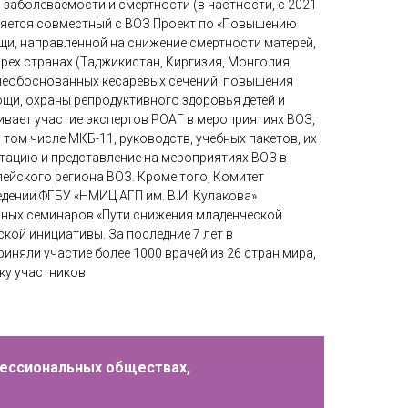
заболеваемости и смертности (в частности, с 2021
няется совместный с ВОЗ Проект по «Повышению
и, направленной на снижение смертности матерей,
рех странах (Таджикистан, Киргизия, Монголия,
необоснованных кесаревых сечений, повышения
щи, охраны репродуктивного здоровья детей и
ивает участие экспертов РОАГ в мероприятиях ВОЗ,
 том числе МКБ-11, руководств, учебных пакетов, их
во и гинекология: научно-практический
птацию и представление на мероприятиях ВОЗ в
ствующих отечественных руководств,
ейского региона ВОЗ. Кроме того, Комитет
дении ФГБУ «НМИЦ АГП им. В.И. Кулакова»
ных семинаров «Пути снижения младенческой
кой инициативы. За последние 7 лет в
иняли участие более 1000 врачей из 26 стран мира,
ку участников.
фессиональных обществах,