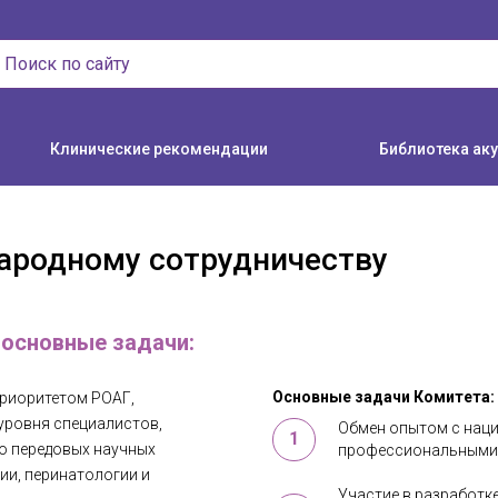
Клинические рекомендации
Библиотека ак
ародному сотрудничеству
 основные задачи:
Основные задачи Комитета:
риоритетом РОАГ,
ровня специалистов,
Обмен опытом с нац
1
ю передовых научных
профессиональными
ии, перинатологии и
Участие в разработ