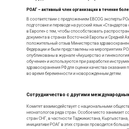
РОАГ – активный член организации в течение бол
В соответствии с предложением EBCOG эксперты РО
подготовке и переводе на русский язык «Стандарто
в Европе» с тем, чтобы способствовать распростра
документа в странах Восточной Европы и Средней А
положительный отзыв Министерства здравоохране
Федерации и были представлены на мероприятиях РО
опубликованы в журнале «Акушерство и гинекология:
обучение» и используются при разработке инструм
здравоохранения РФ для оценки качества оказания
во время беременности и новорожденным детям.
Сотрудничество с другими международны
Комитет взаимодействует с национальными общест
неонатологов ряда стран. Особое место занимает 
стран СНГ, в частности Таджикистана, Кыргызстана,
инициативе РОАГ в этих странах проводится больша