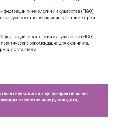
 федерации гинекологии и акушерства (FIGO)
ское руководство по скринингу в I триместре и
я
 федерации гинекологии и акушерства (FIGO)
 практические рекомендации для скрининга,
ержки роста плода
во и гинекология: научно-практический
ствующих отечественных руководств,