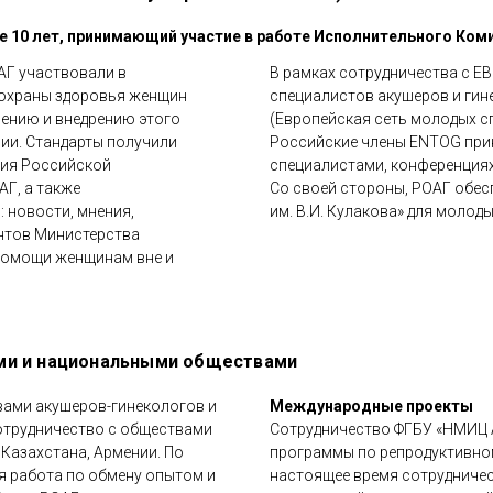
ее 10 лет, принимающий участие в работе Исполнительного Ком
АГ участвовали в
В рамках сотрудничества с 
в охраны здоровья женщин
специалистов акушеров и гин
нению и внедрению этого
(Европейская сеть молодых сп
зии. Стандарты получили
Российские члены ENTOG при
ния Российской
специалистами, конференция
АГ, а также
Со своей стороны, РОАГ обе
 новости, мнения,
им. В.И. Кулакова» для молод
ентов Министерства
 помощи женщинам вне и
ми и национальными обществами
вами акушеров-гинекологов и
Международные проекты
сотрудничество с обществами
Сотрудничество ФГБУ «НМИЦ А
 Казахстана, Армении. По
программы по репродуктивном
я работа по обмену опытом и
настоящее время сотрудниче