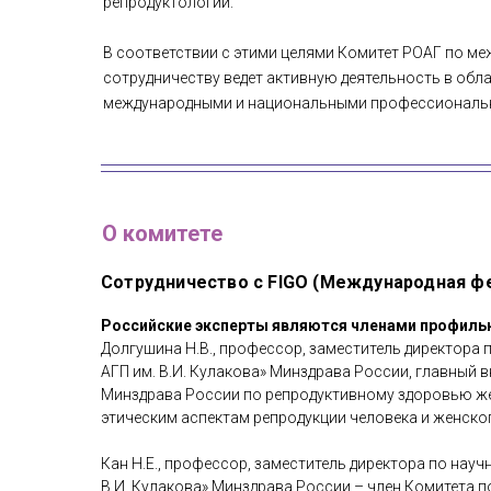
репродуктологии.
В соответствии с этими целями Комитет РОАГ по м
сотрудничеству ведет активную деятельность в обл
международными и национальными профессиональ
О комитете
Сотрудничество с FIGO (Международная фе
Российские эксперты являются членами профильн
Долгушина Н.В., профессор, заместитель директора
АГП им. В.И. Кулакова» Минздрава России, главный
Минздрава России по репродуктивному здоровью же
этическим аспектам репродукции человека и женско
Кан Н.Е., профессор, заместитель директора по нау
В.И. Кулакова» Минздрава России – член Комитета 