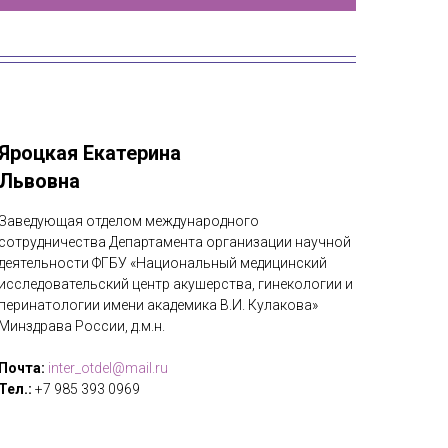
Яроцкая Екатерина
Львовна
Заведующая отделом международного
сотрудничества Департамента организации научной
деятельности ФГБУ «Национальный медицинский
исследовательский центр акушерства, гинекологии и
перинатологии имени академика В.И. Кулакова»
Минздрава России, д.м.н.
Почта:
inter_otdel@mail.ru
Тел.:
+7 985 393 0969