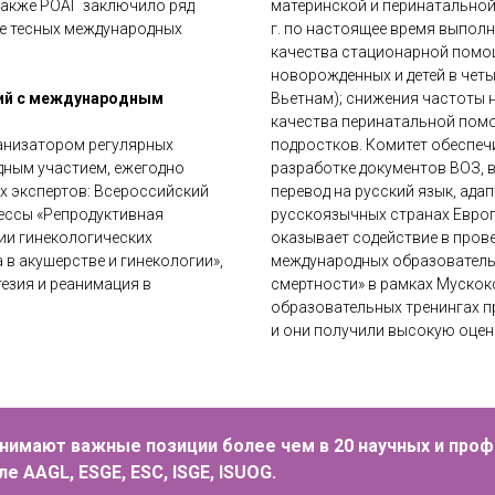
Также РОАГ заключило ряд
материнской и перинатальной 
е тесных международных
г. по настоящее время выпол
качества стационарной помощ
новорожденных и детей в четы
тий с международным
Вьетнам); снижения частоты 
качества перинатальной помо
анизатором регулярных
подростков. Комитет обеспеч
дным участием, ежегодно
разработке документов ВОЗ, в
ны на мероприятиях РОАГ, опубликованы в журналах «Акушерст
х экспертов: Всероссийский
перевод на русский язык, ада
сти, мнения, обучение», используются при подготовке соответ
ессы «Репродуктивная
русскоязычных странах Европ
нии гинекологических
оказывает содействие в прове
в акушерстве и гинекологии»,
международных образователь
езия и реанимация в
смертности» в рамках Мускокс
образовательных тренингах пр
и они получили высокую оцен
нимают важные позиции более чем в 20 научных и про
е AAGL, ESGE, ESC, ISGE, ISUOG.