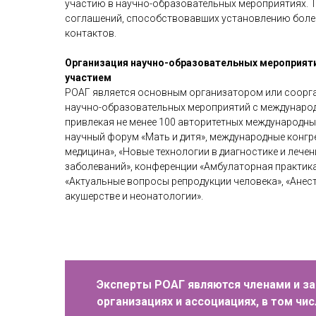
участию в научно-образовательных мероприятиях. 
соглашений, способствовавших установлению боле
контактов.
Организация научно-образовательных мероприя
участием
РОАГ является основным организатором или соорг
научно-образовательных мероприятий с междунаро
Данные документы были широко представле
привлекая не менее 100 авторитетных международны
журнал», «Акушерство и гинекология: ново
научный форум «Мать и дитя», международные конгр
клинических рекомендаций, протоколов.
медицина», «Новые технологии в диагностике и лече
заболеваний», конференции «Амбулаторная практика 
«Актуальные вопросы репродукции человека», «Анест
акушерстве и неонатологии».
Эксперты РОАГ являются членами и за
организациях и ассоциациях, в том числ