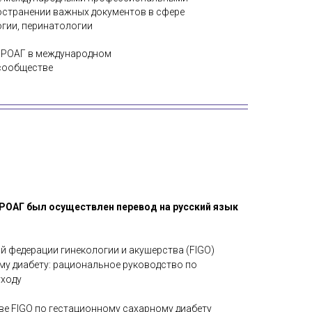
странении важных документов в сфере
огии, перинатологии
а РОАГ в международном
сообществе
 РОАГ был осуществлен перевод на русский язык
 федерации гинекологии и акушерства (FIGO)
му диабету: рациональное руководство по
уходу
е FIGO по гестационному сахарному диабету