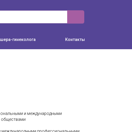
ушера-гинеколога
Контакты
иональными и международными
 обществами
ке международными профессиональными