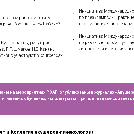
Инициатива Международной
по преэклампсии: Практиче
о научной работе Института
профилактике заболевани
здрава России – член Рабочей
Инициатива Международной
по развитию плода: лучшие
. Кулакова» выдвинул ряд
диагностики и лечения зад
а, Р.Г. Шмаков, Н.Е. Кан) на
ктивно участвуют в конгрессах
ны на мероприятиях РОАГ, опубликованы в журналах «Акушерст
сти, мнения, обучение», используются при подготовке соответ
ет и Коллегия акушеров-гинекологов)