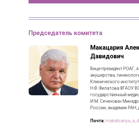
Председатель комитета
Макацария Але
Давидович
Вице-президент РОАГ,
акушерства, гинеколог
Клинического институт
Н.Ф. Филатова ФГАОУ 
государственный медиц
И.М. Сеченова» Минздр
России, академик РАН, 
Почта:
makatsariya_a_d