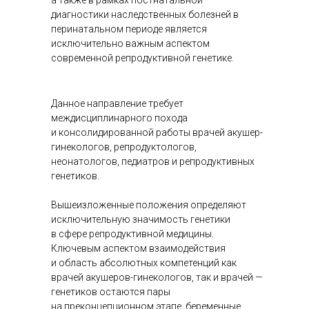
а также в рамках постнатальной
диагностики наследственных болезней в
перинатальном периоде является
исключительно важным аспектом
современной репродуктивной генетике.
Данное направление требует
междисциплинарного похода
и консолидированной работы врачей акушер-
гинекологов, репродуктологов,
неонатологов, педиатров и репродуктивных
генетиков.
Вышеизложенные положения определяют
исключительную значимость генетики
в сфере репродуктивной медицины.
Ключевым аспектом взаимодействия
и область абсолютных компетенций как
врачей акушеров-гинекологов, так и врачей —
генетиков остаются пары
на преконцепционном этапе, беременные