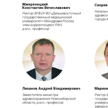
Жмеренецкий
Скорик
Константин Вячеславович
Начальн
Ректор ФГБОУ ВО «Дальневосточный
здравоо
государственный медицинский
города 
университет» Минздрава России,
член-корреспондент РАН,
д.м.н., профессор
Лиханов Андрей Владимирович
Маринк
Заместитель министра
Ректор 
здравоохранения Новосибирской
государ
области, д.м.н., профессор
универс
заведую