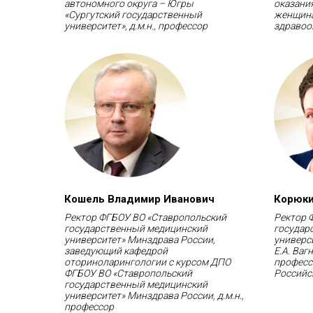
автономного округа – Югры
оказани
«Сургутский государственный
женщина
университет», д.м.н., профессор
здравоо
Кошель Владимир Иванович
Корюки
Ректор ФГБОУ ВО «Ставропольский
Ректор 
государственный медицинский
государ
университет» Минздрава России,
универс
заведующий кафедрой
Е.А. Ваг
оториноларингологии с курсом ДПО
професс
ФГБОУ ВО «Ставропольский
Российс
государственный медицинский
университет» Минздрава России, д.м.н.,
профессор