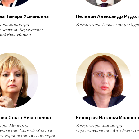
ва Тамара Усмановна
Пелевин Александр Рудо
тель министра
Заместитель Главы города Сур
хранения Карачаево -
кой Республики
ова Ольга Николаевна
Белоцкая Наталья Ивановн
тель Министра
Заместитель министра
хранения Омской области -
здравоохранения Алтайского 
ик управления организации