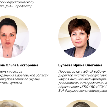
огии педиатрического
та, д.м.н., профессор
на Ольга Викторовна
Бугаева Ирина Олеговна
тель министра
Проректор по учебной работе -
хранения Саратовской области
директор института подготовк
ник управления по охране
кадров высшей квалификации 
тва и детства
дополнительного профессиона
образования ФГБОУ ВО «СГМУ 
В.И. Разумовского» Минздрава