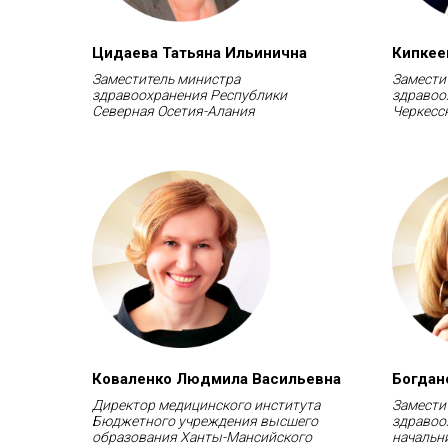
Цидаева Т
атьяна Ильинична
Кипкее
Заместитель министра
Замести
здравоохранения Республики
здравоо
Северная Осетия-Алания
Черкесс
Коваленко Людмила Васильевна
Богдан
Директор медицинского института
Замести
Бюджетного учреждения высшего
здравоо
образования Ханты-Мансийского
начальн