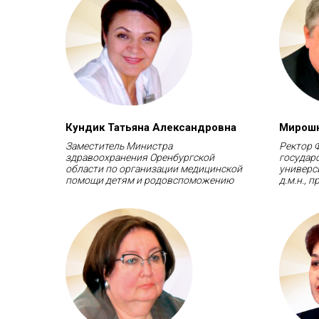
Кундик Татьяна Александровна
Мирошн
Заместитель Министра
Ректор 
здравоохранения Оренбургской
государ
области по организации медицинской
универс
помощи детям и родовспоможению
д.м.н., 