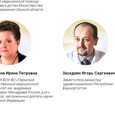
я медицинской помощи
м и детям Министерства
хранения Омской области
на Ирина Петровна
Засядкин Игорь Сергееви
ФГБОУ ВО «Пермский
Заместитель министра
ственный медицинский
здравоохранения Республики
итет им. академика
Башкортостан
нера» Минздрава России, д.м.н.,
ор, заслуженный деятель науки
кой Федерации