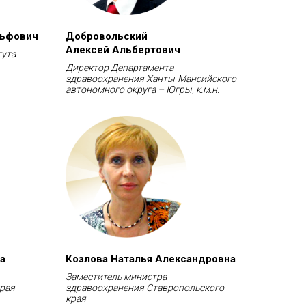
льфович
Добровольский
Алексей Альбертович
гута
Директор Департамента
здравоохранения Ханты-Мансийского
автономного округа – Югры, к.м.н.
а
Козлова Наталья Александровна
Заместитель министра
края
здравоохранения Ставропольского
края