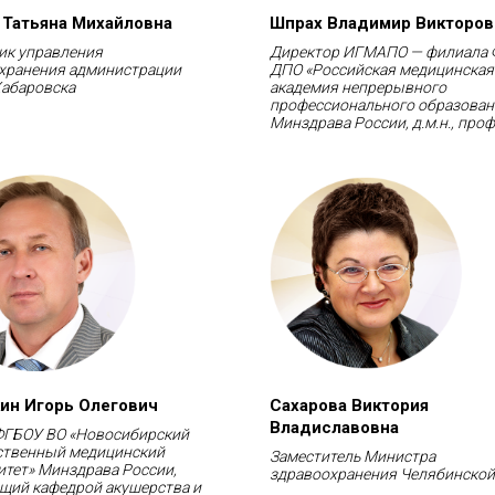
 Татьяна Михайловна
Шпрах Владимир Викторов
ик управления
Директор ИГМАПО — филиала
хранения администрации
ДПО «Российская медицинская
Хабаровска
академия непрерывного
профессионального образован
Минздрава России, д.м.н., про
ин Игорь Олегович
Сахарова Виктория
Владиславовна
ФГБОУ ВО «Новосибирский
ственный медицинский
Заместитель Министра
итет» Минздрава России,
здравоохранения Челябинской
щий кафедрой акушерства и