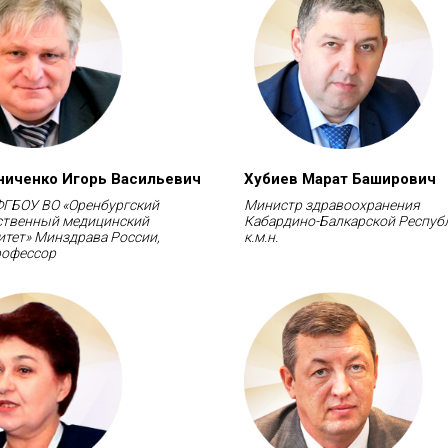
иченко Игорь Васильевич
Хубиев Марат Баширович
ФГБОУ ВО «Оренбургский
Министр здравоохранения
ственный медицинский
Кабардино-Балкарской Респуб
итет» Минздрава России,
к.м.н.
профессор