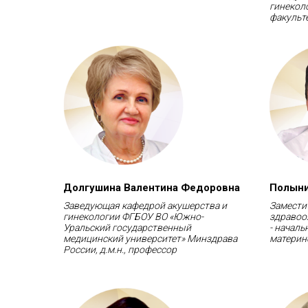
гинекол
факульте
Долгушина Валентина Федоровна
Полыни
Заведующая кафедрой акушерства и
Замести
гинекологии ФГБОУ ВО «Южно-
здравоо
Уральский государственный
- началь
медицинский университет» Минздрава
материнс
России, д.м.н., профессор